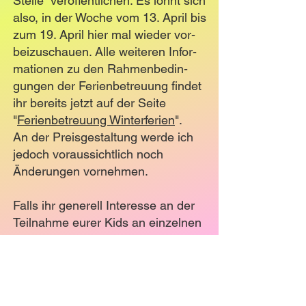
Stelle veröffentlichen. Es lohnt sich
also, in der Woche vom 13. April bis
zum 19. April hier mal wieder vor-
beizuschauen. Alle weiteren Infor-
mationen zu den Rahmenbedin-
gungen der Ferienbetreuung
findet
ihr bereits jetzt auf der Seite
"
Ferienbetreuung Winterferien
".
An der Preisgestaltung werde ich
jedoch voraussichtlich noch
Änderungen vornehmen.
Falls ihr generell Interesse an der
Teilnahme eurer Kids an einzelnen
oder allen Tagen des Osterpro-
gramms der Ferienbetreuung habt,
schreibt mich gerne bereits zum
jetzigen Zeitpunkt an, damit ich