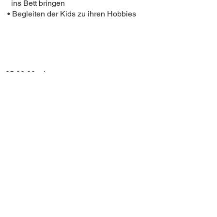
ins Bett bringen
• Begleiten der Kids zu ihren Hobbies
25.08.22
– heute
Selbstständige Tätigkeit als
medienpädagogischer Dozent
meredo e.V.
• Durchführung von Workshops für
Grundschulklassen:
- Programmierung
- Roboter
- Virtuelle Realität
- Programmierung
- Roboter