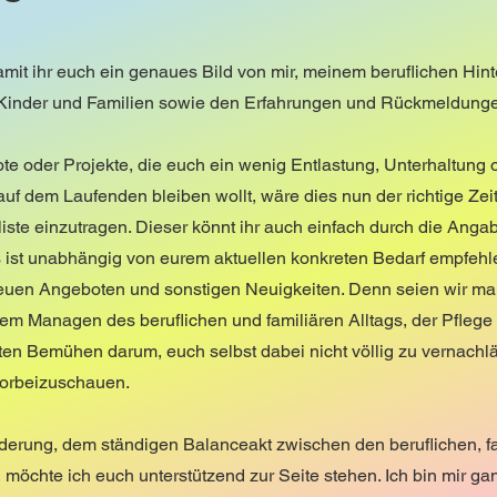
 damit ihr euch ein genaues Bild von mir, meinem beruflichen H
 Kinder und Familien sowie den Erfahrungen und Rückmeldunge
te oder Projekte, die euch ein wenig Entlastung, Unterhaltung
auf dem Laufenden bleiben wollt, wäre dies nun der richtige Zeit
liste einzutragen. Dieser könnt ihr auch einfach durch die Anga
s ist unabhängig von eurem aktuellen konkreten Bedarf empfehl
 neuen Angeboten und sonstigen Neuigkeiten. Denn seien wir mal 
m Managen des beruflichen und familiären Alltags, der Pflege
en Bemühen darum, euch selbst dabei nicht völlig zu vernachl
vorbeizuschauen.
derung, dem ständigen Balanceakt zwischen den beruflichen, f
öchte ich euch unterstützend zur Seite stehen. Ich bin mir ganz 