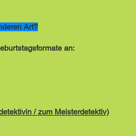
nderen Art?
eburtstagsformate an:
tektivin / zum Meisterdetektiv)