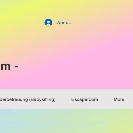
Anmelden
om
-
derbetreuung (Babysitting)
Escaperoom
More