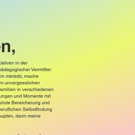
n,
Jahren in der
pädagogischer Vermittler
 im
meredo
, mache
em unvergesslichen
Familien in verschiedenen
gnungen und Momente mit
solute Bereicherung und
beruflichen Selbstfindung
aupten, darin meine